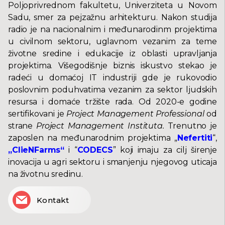
Poljoprivrednom fakultetu, Univerziteta u Novom
Sadu, smer za pejzažnu arhitekturu. Nakon studija
radio je na nacionalnim i međunarodinm projektima
u civilnom sektoru, uglavnom vezanim za teme
životne sredine i edukacije iz oblasti upravljanja
projektima. Višegodišnje biznis iskustvo stekao je
radeći u domaćoj IT industriji gde je rukovodio
poslovnim poduhvatima vezanim za sektor ljudskih
resursa i domaće tržište rada. Od 2020-e godine
sertifikovani je
Project Management Professional
od
strane
Project Management Instituta.
Trenutno je
zaposlen na međunarodnim projektima „
Nefertiti
“,
„ClieNFarms“
i “
CODECS
” koji imaju za cilj širenje
inovacija u agri sektoru i smanjenju njegovog uticaja
na životnu sredinu.
Kontakt