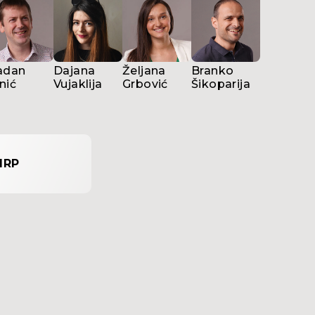
adan
Dajana
Željana
Branko
nić
Vujaklija
Grbović
Šikoparija
IRP