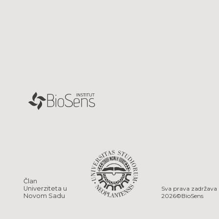
Član
Univerziteta u
Sva prava zadržava
Novom Sadu
2026
©
BioSens