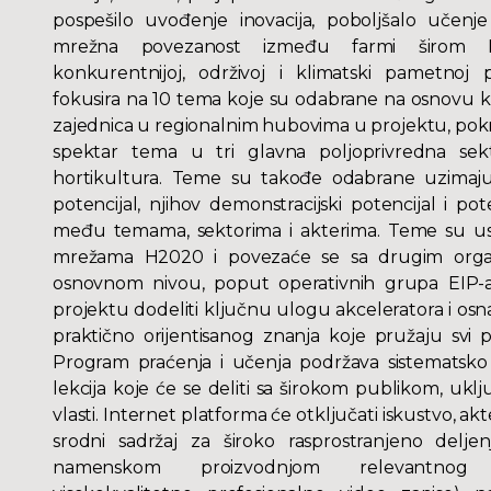
pospešilo uvođenje inovacija, poboljšalo učen
mrežna povezanost između farmi širom Ev
konkurentnijoj, održivoj i klimatski pametnoj 
fokusira na 10 tema koje su odabrane na osnovu kl
zajednica u regionalnim hubovima u projektu, pokr
spektar tema u tri glavna poljoprivredna sekto
hortikultura. Teme su takođe odabrane uzimajuć
potencijal, njihov demonstracijski potencijal i po
među temama, sektorima i akterima. Teme su u
mrežama H2020 i povezaće se sa drugim orga
osnovnom nivou, poput operativnih grupa EIP-a 
projektu dodeliti ključnu ulogu akceleratora i osna
praktično orijentisanog znanja koje pružaju svi 
Program praćenja i učenja podržava sistematsko 
lekcija koje će se deliti sa širokom publikom, uklj
vlasti. Internet platforma će otključati iskustvo, ak
srodni sadržaj za široko rasprostranjeno delje
namenskom proizvodnjom relevantnog ma