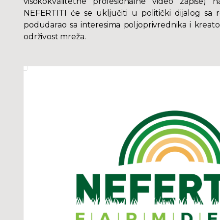
visokokvalitetne profesionalne video zapise) 
NEFERTITI će se uključiti u politički dijalog sa 
podudarao sa interesima poljoprivrednika i kreator
održivost mreža.