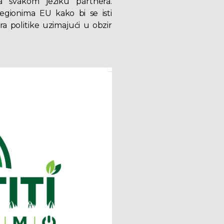
na svakom jeziku partnera.
regionima EU kako bi se isti
a politike uzimajući u obzir