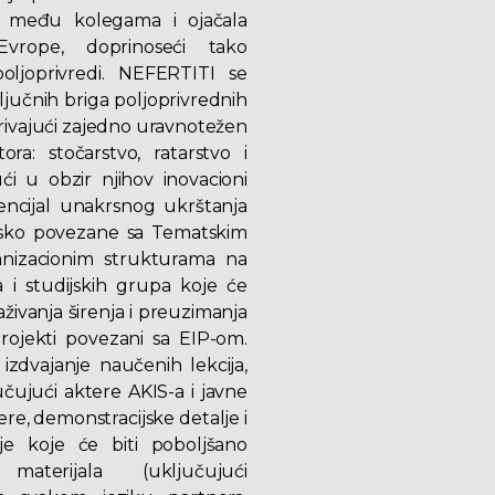
je među kolegama i ojačala
rope, doprinoseći tako
poljoprivredi. NEFERTITI se
jučnih briga poljoprivrednih
ivajući zajedno uravnotežen
ra: stočarstvo, ratarstvo i
i u obzir njihov inovacioni
tencijal unakrsnog ukrštanja
sko povezane sa Tematskim
nizacionim strukturama na
i studijskih grupa koje će
živanja širenja i preuzimanja
projekti povezani sa EIP-om.
izdvajanje naučenih lekcija,
učujući aktere AKIS-a i javne
tere, demonstracijske detalje i
nje koje će biti poboljšano
terijala (uključujući