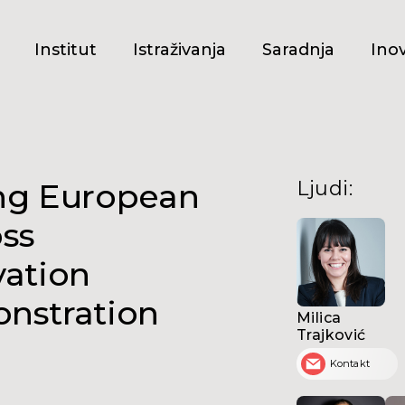
Institut
Istraživanja
Saradnja
Inov
ng European
Ljudi
:
ss
vation
nstration
Milica
Trajković
Kontakt