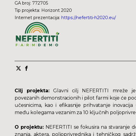
GA broj
:
772705
Tip projekta
:
Horizont 2020
Internet prezentacija
:
https://nefertiti-h2020.eu/
Cilj projekta:
Glavni cilj NEFERTITI mreže je
povezanih demonstracionih i pilot farmi koje će 
učesnicima, kao i efikasnije prihvatanje inovacija
među kolegama vezanim za 10 ključnih poljoprivred
O projektu:
NEFERTITI se fokusira na stvaranje 
znanja, aktera, poljoprivrednika i tehničkog sad