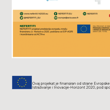
Ovaj projekat je finansiran od strane Evropske
Istraživanje i Inovacije-Horizont 2020, pod 