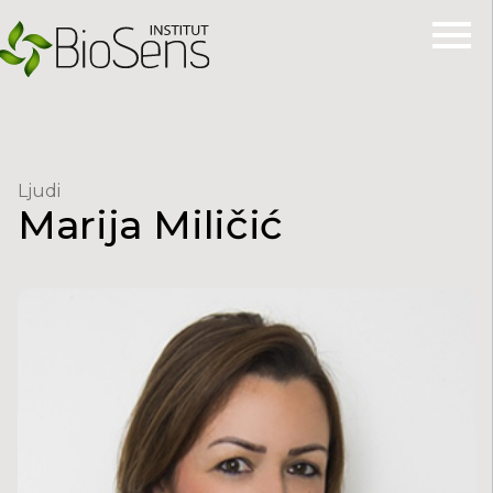
Ljudi
Marija
Miličić