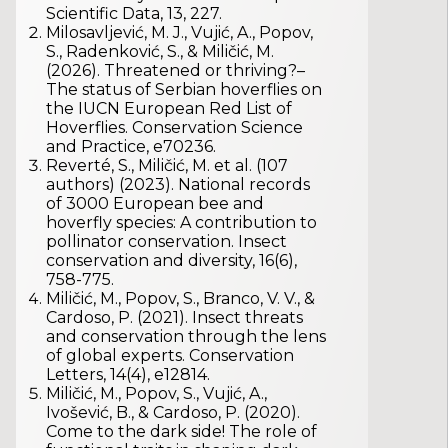
Scientific Data, 13, 227.
Milosavljević, M. J., Vujić, A., Popov,
S., Radenković, S., & Miličić, M.
(2026). Threatened or thriving?–
The status of Serbian hoverflies on
the IUCN European Red List of
Hoverflies. Conservation Science
and Practice, e70236.
Reverté, S., Miličić, M. et al. (107
authors) (2023). National records
of 3000 European bee and
hoverfly species: A contribution to
pollinator conservation. Insect
conservation and diversity, 16(6),
758-775.
Miličić, M., Popov, S., Branco, V. V., &
Cardoso, P. (2021). Insect threats
and conservation through the lens
of global experts. Conservation
Letters, 14(4), e12814.
Miličić, M., Popov, S., Vujić, A.,
Ivošević, B., & Cardoso, P. (2020).
Come to the dark side! The role of