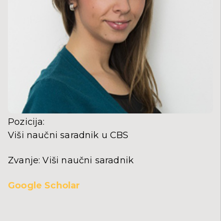
Pozicija
:
Viši naučni saradnik u CBS
Zvanje
:
Viši naučni saradnik
Google Scholar