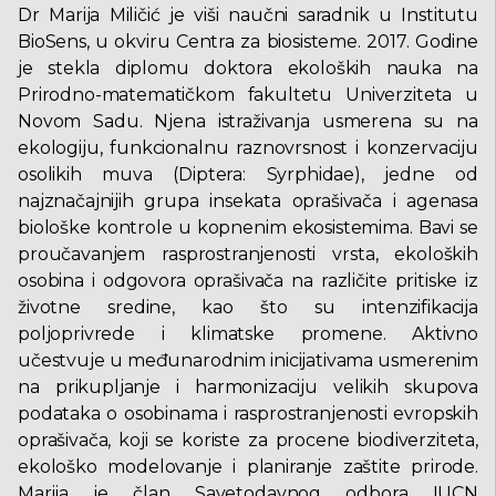
Dr Marija Miličić je viši naučni saradnik u Institutu
BioSens, u okviru Centra za biosisteme. 2017. Godine
je stekla diplomu doktora ekoloških nauka na
Prirodno-matematičkom fakultetu Univerziteta u
Novom Sadu. Njena istraživanja usmerena su na
ekologiju, funkcionalnu raznovrsnost i konzervaciju
osolikih muva (Diptera: Syrphidae), jedne od
najznačajnijih grupa insekata oprašivača i agenasa
biološke kontrole u kopnenim ekosistemima. Bavi se
proučavanjem rasprostranjenosti vrsta, ekoloških
osobina i odgovora oprašivača na različite pritiske iz
životne sredine, kao što su intenzifikacija
poljoprivrede i klimatske promene. Aktivno
učestvuje u međunarodnim inicijativama usmerenim
na prikupljanje i harmonizaciju velikih skupova
podataka o osobinama i rasprostranjenosti evropskih
oprašivača, koji se koriste za procene biodiverziteta,
ekološko modelovanje i planiranje zaštite prirode.
Marija je član Savetodavnog odbora IUCN