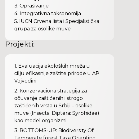
3
.
Oprašivanje
4
.
Integrativna taksonomija
5
.
IUCN Crvena lista i Specijalistička
grupa za osolike muve
Projekti
:
1.
Evaluacija ekoloških mreža u
cilju efikasnije zaštite prirode u AP
Vojvodini
2.
Konzervaciona strategija za
očuvanje zaštićenih i strogo
zaštićenih vrsta u Srbiji – osolike
muve (Insecta: Diptera: Syrphidae)
kao model organizmi
3.
BOTTOMS-UP: Biodiversity Of
Temperate forest Taxa Orienting