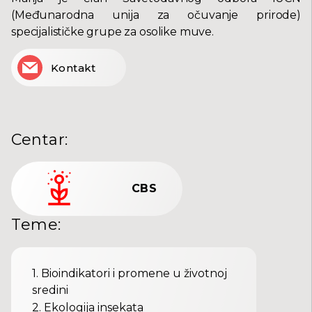
(Međunarodna unija za očuvanje prirode)
specijalističke grupe za osolike muve.
Kontakt
Centar
:
CBS
Teme
:
1
.
Bioindikatori i promene u životnoj
sredini
2
.
Ekologija insekata