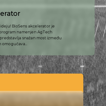
erator
ideju! BioSens akcelerator je
i program namenjen AgTech
 i predstavlja snažan most između
m omogučava...