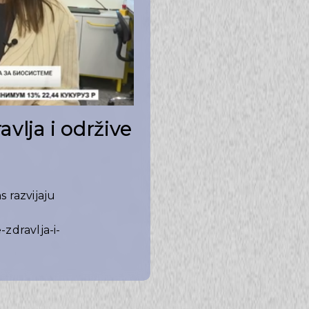
avlja i održive
s razvijaju
zdravlja-i-