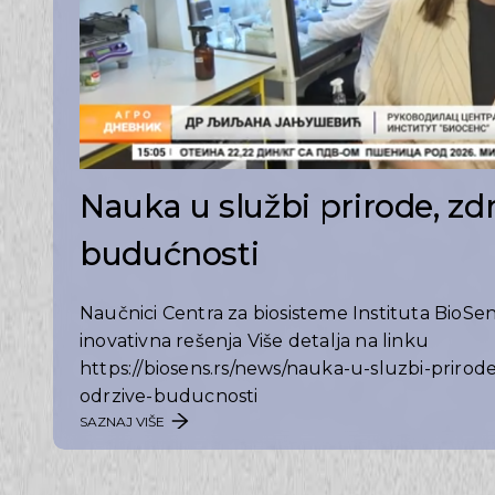
Nauka u službi prirode, zdr
budućnosti
Naučnici Centra za biosisteme Instituta BioSen
inovativna rešenja Više detalja na linku
https://biosens.rs/news/nauka-u-sluzbi-prirode-
odrzive-buducnosti
SAZNAJ VIŠE