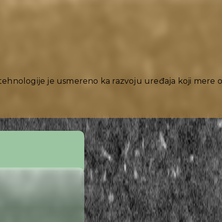
ehnologije je usmereno ka razvoju uređaja koji mere opt