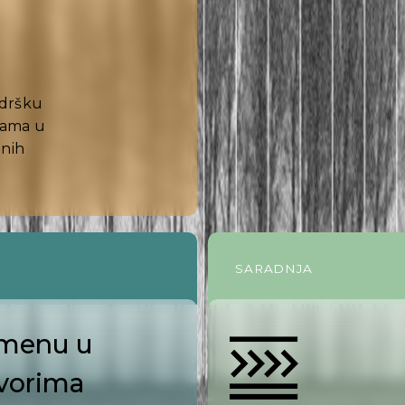
odršku
jama u
dnih
SARADNJA
imenu u
zvorima