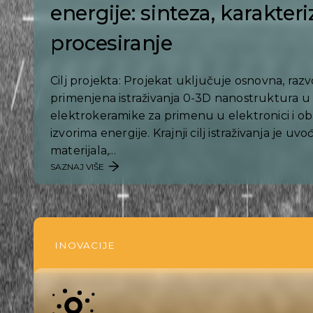
energije: sinteza, karakteriz
procesiranje
Cilj projekta: Projekat uključuje osnovna, razv
primenjena istraživanja 0-3D nanostruktura u c
elektrokeramike za primenu u elektronici i ob
izvorima energije. Krajnji cilj istraživanja je uv
materijala,...
SAZNAJ VIŠE
INOVACIJE