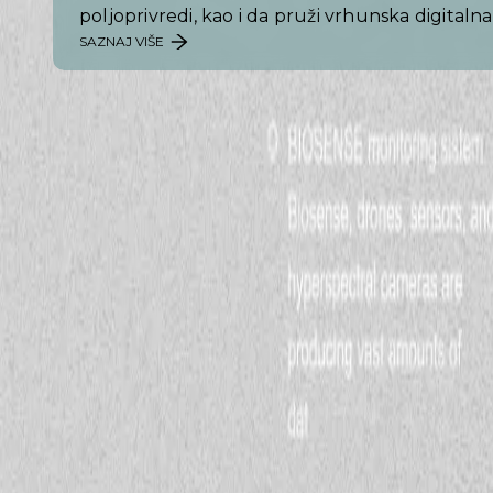
poljoprivredi, kao i da pruži vrhunska digitalna 
SAZNAJ VIŠE