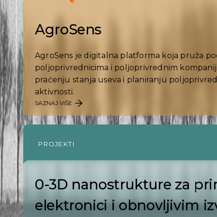
AgroSens
AgroSens je digitalna platforma koja pruža p
poljoprivrednicima i poljoprivrednim kompani
praćenju stanja useva i planiranju poljoprivre
aktivnosti.
SAZNAJ VIŠE
PROJEKTI
0-3D nanostrukture za pr
elektronici i obnovljivim i