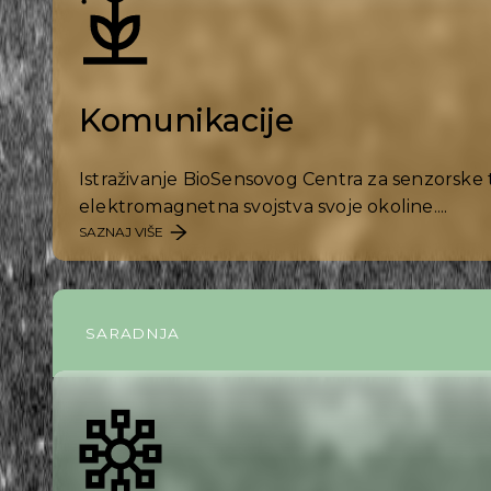
Komunikacije
Istraživanje BioSensovog Centra za senzorske t
elektromagnetna svojstva svoje okoline....
SAZNAJ VIŠE
SARADNJA