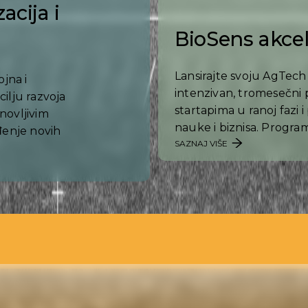
acija i
BioSens akcel
Lansirajte svoju AgTech 
ojna i
intenzivan, tromesečn
ilju razvoja
startapima u ranoj fazi
novljivim
nauke i biznisa. Progra
ođenje novih
SAZNAJ VIŠE