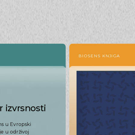
BIOSENS KNJIGA
 izvrsnosti
ns u Evropski
e u održivoj