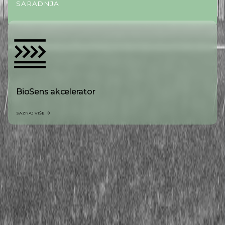
SARADNJA
BioSens akcelerator
SAZNAJ VIŠE