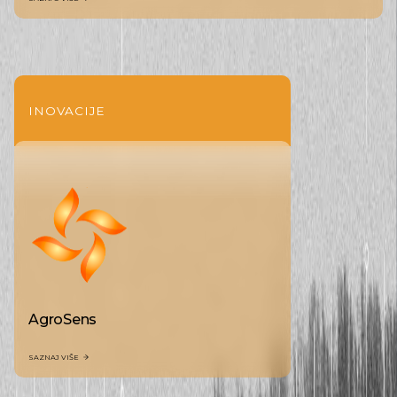
INOVACIJE
AgroSens
SAZNAJ VIŠE