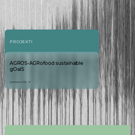
PROJEKTI
AGROS-AGRofood sustainable
gOalS
SAZNAJ VIŠE