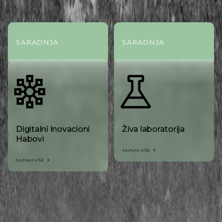
SARADNJA
SARADNJA
Digitalni Inovacioni
Živa laboratorija
Habovi
SAZNAJ VIŠE
SAZNAJ VIŠE